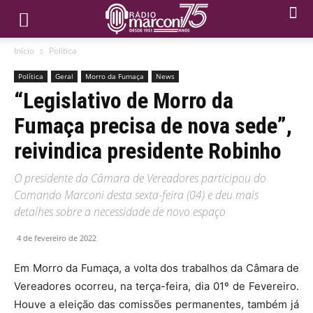
Início
Política
Política
Geral
Morro da Fumaça
News
“Legislativo de Morro da
Fumaça precisa de nova sede”,
reivindica presidente Robinho
O presidente da Câmara de Vereadores participou do
Comando Marconi desta sexta-feira (04) e deu mais
detalhes sobre a necessidade de novo espaço
4 de fevereiro de 2022
Em Morro da Fumaça, a volta dos trabalhos da Câmara de
Vereadores ocorreu, na terça-feira, dia 01º de Fevereiro.
Houve a eleição das comissões permanentes, também já