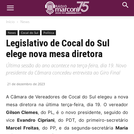
Início
News
News
Cocal do Sul
Política
Legislativo de Cocal do Sul
elege nova mesa diretora
Última sessão do ano acontece na terça-feira, dia 19. Novo
presidente da Câmara concedeu entrevista ao Giro Final
21 de dezembro de 2023
A Câmara de Vereadores de Cocal do Sul elegeu a nova
mesa diretora na última terça-feira, dia 19. O vereador
Gilson Clemes
, do PL, é o novo presidente, seguido do
vice
Evandro Cipriani
, do PDT, do primeiro-secretário
Marcel Freitas
, do PP, e da segunda-secretária
Maria