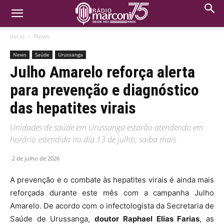
Início
News
News
Saúde
Urussanga
Julho Amarelo reforça alerta
para prevenção e diagnóstico
das hepatites virais
Unidades de saúde em Urussanga estarão atendendo em
horário estendido no dia 13 de julho; saiba mais
2 de julho de 2026
A prevenção e o combate às hepatites virais é ainda mais
reforçada durante este mês com a campanha Julho
Amarelo. De acordo com o infectologista da Secretaria de
Saúde de Urussanga,
doutor Raphael Elias Farias
, as