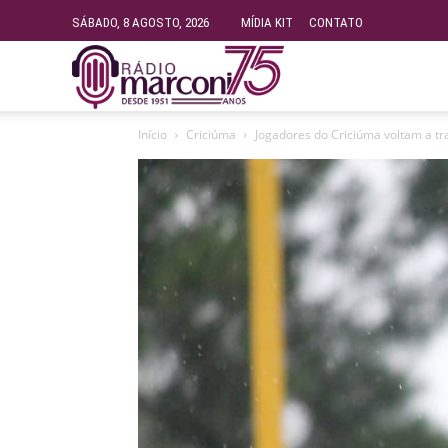
SÁBADO, 8 AGOSTO, 2026
MÍDIA KIT
CONTATO
Rádio
Início
Criciúma
Jogadores do Criciúma voltam a tra
Fundação
Marconi
–
FM
99.9