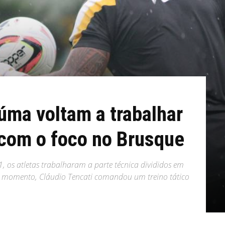
úma voltam a trabalhar
 com o foco no Brusque
31, os atletas trabalharam a parte técnica divididos em
o momento, Cláudio Tencati comandou um treino tático