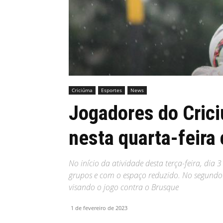
MHZ
Criciúma
Esportes
News
Jogadores do Crici
nesta quarta-feira
No início da atividade desta terça-feira, dia 
grupos e com o espaço reduzido. No segund
visando o jogo contra o Brusque
1 de fevereiro de 2023