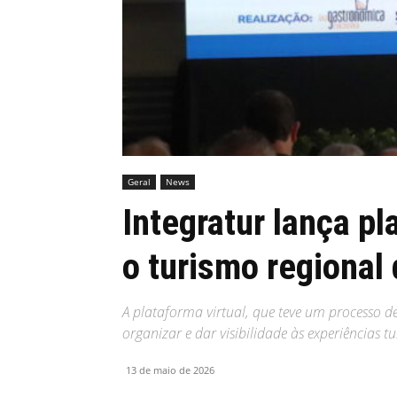
MHZ
Geral
News
Integratur lança pl
o turismo regional
A plataforma virtual, que teve um processo d
organizar e dar visibilidade às experiências tu
13 de maio de 2026