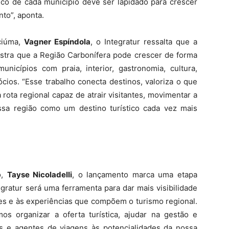
tico de cada município deve ser lapidado para crescer
to”, aponta.
ciúma,
Vagner Espíndola
, o Integratur ressalta que a
stra que a Região Carbonífera pode crescer de forma
nicípios com praia, interior, gastronomia, cultura,
ócios. “Esse trabalho conecta destinos, valoriza o que
rota regional capaz de atrair visitantes, movimentar a
ssa região como um destino turístico cada vez mais
o,
Tayse Nicoladelli
, o lançamento marca uma etapa
gratur será uma ferramenta para dar mais visibilidade
s e às experiências que compõem o turismo regional.
os organizar a oferta turística, ajudar na gestão e
res e agentes de viagens às potencialidades da nossa