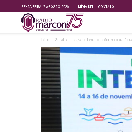
SEXTA-FEIRA, 7 AGOSTO, 2026
MÍDIA KIT
CONTATO
Rádio
Início
Geral
Integratur lança plataforma para fort
Fundação
Marconi
–
FM
99.9