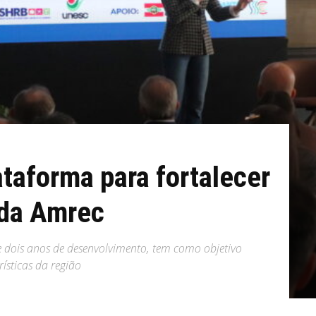
ataforma para fortalecer
 da Amrec
e dois anos de desenvolvimento, tem como objetivo
rísticas da região