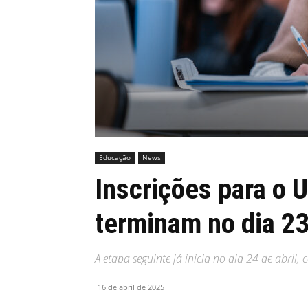
MHZ
Educação
News
Inscrições para o 
terminam no dia 23
A etapa seguinte já inicia no dia 24 de abril
16 de abril de 2025