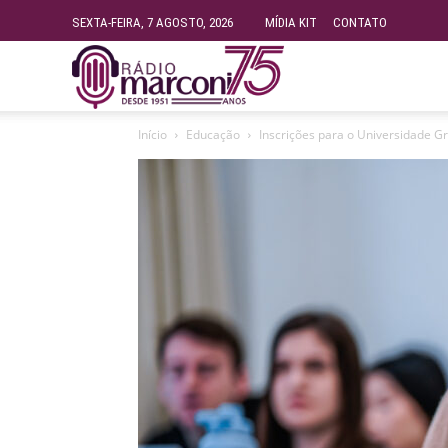
SEXTA-FEIRA, 7 AGOSTO, 2026
MÍDIA KIT
CONTATO
Rádio
Início
Educação
Inscrições para o Universidade Gr
Fundação
Marconi
–
FM
99.9