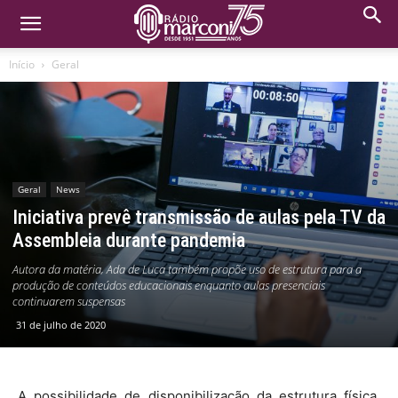
Início
Geral
Geral
News
Iniciativa prevê transmissão de aulas pela TV da
Assembleia durante pandemia
Autora da matéria, Ada de Luca também propõe uso de estrutura para a
produção de conteúdos educacionais enquanto aulas presenciais
continuarem suspensas
31 de julho de 2020
A possibilidade de disponibilização da estrutura física,