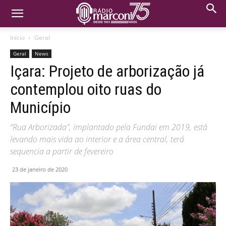
Início
Geral
Geral
News
Içara: Projeto de arborização já
contemplou oito ruas do
Município
“Rua Arborizada”, implantado pela Fundai em 2019, está
levando mais vida ao interior e a área central, terá
sequencia a partir de fevereiro
23 de janeiro de 2020