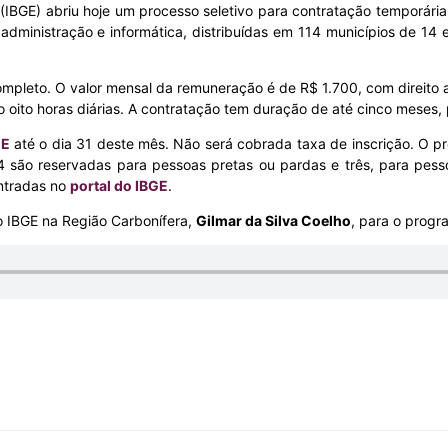
ca (IBGE) abriu hoje um processo seletivo para contratação temporár
administração e informática, distribuídas em 114 municípios de 14
ompleto. O valor mensal da remuneração é de R$ 1.700, com direito a 
o oito horas diárias. A contratação tem duração de até cinco meses
GE
até o dia 31 deste mês. Não será cobrada taxa de inscrição. O pro
 são reservadas para pessoas pretas ou pardas e três, para pesso
ontradas no
portal do IBGE
.
o IBGE na Região Carbonífera,
Gilmar da Silva Coelho
, para o prog