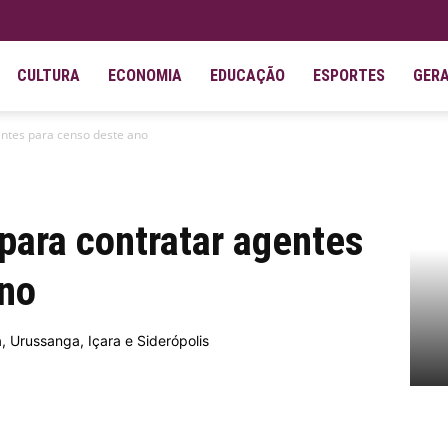
CULTURA
ECONOMIA
EDUCAÇÃO
ESPORTES
GER
entes para censo deste ano
para contratar agentes
ano
, Urussanga, Içara e Siderópolis