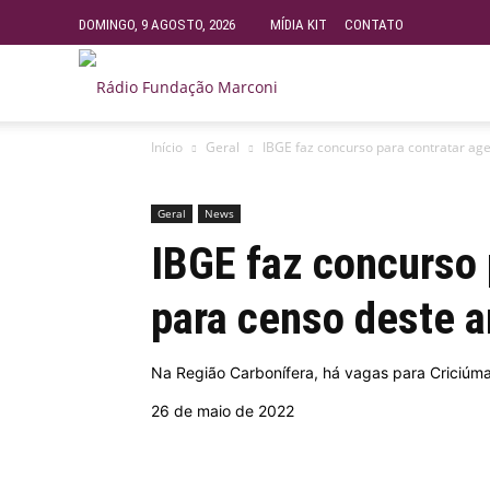
DOMINGO, 9 AGOSTO, 2026
MÍDIA KIT
CONTATO
Rádio
Início
Geral
IBGE faz concurso para contratar ag
Fundação
Geral
News
Marconi
IBGE faz concurso 
para censo deste 
–
Na Região Carbonífera, há vagas para Criciúma
FM
26 de maio de 2022
99.9