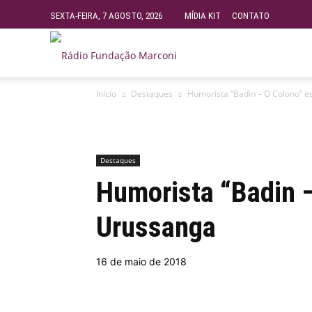
SEXTA-FEIRA, 7 AGOSTO, 2026
MÍDIA KIT
CONTATO
Rádio
Início
Destaques
Humorista “Badin – O Colono” 
Fundação
Marconi
Destaques
Humorista “Badin 
–
Urussanga
FM
16 de maio de 2018
99.9