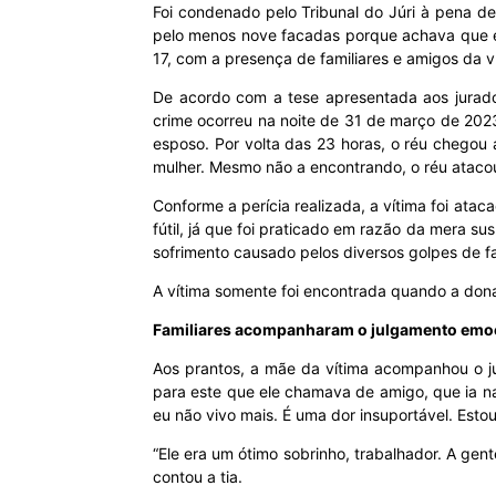
Foi condenado pelo Tribunal do Júri à pena 
pelo menos nove facadas porque achava que el
MHZ
17, com a presença de familiares e amigos da v
De acordo com a tese apresentada aos jurados
crime ocorreu na noite de 31 de março de 2023
esposo. Por volta das 23 horas, o réu chegou
mulher. Mesmo não a encontrando, o réu ataco
Conforme a perícia realizada, a vítima foi atac
fútil, já que foi praticado em razão da mera 
sofrimento causado pelos diversos golpes de fa
A vítima somente foi encontrada quando a dona 
Familiares acompanharam o julgamento em
Aos prantos, a mãe da vítima acompanhou o jul
para este que ele chamava de amigo, que ia n
eu não vivo mais. É uma dor insuportável. Estou
“Ele era um ótimo sobrinho, trabalhador. A gen
contou a tia.