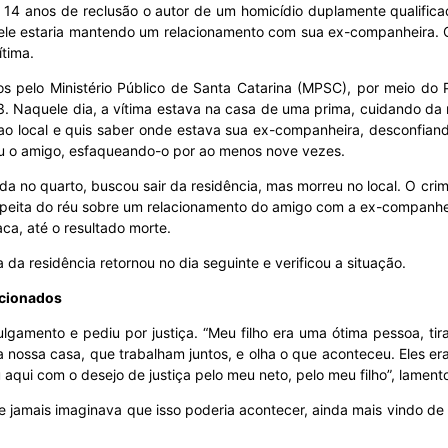
de 14 anos de reclusão o autor de um homicídio duplamente qualif
e estaria mantendo um relacionamento com sua ex-companheira. O j
ítima.
 pelo Ministério Público de Santa Catarina (MPSC), por meio do 
. Naquele dia, a vítima estava na casa de uma prima, cuidando da r
 ao local e quis saber onde estava sua ex-companheira, desconfian
u o amigo, esfaqueando-o por ao menos nove vezes.
ada no quarto, buscou sair da residência, mas morreu no local. O cr
suspeita do réu sobre um relacionamento do amigo com a ex-companhe
ca, até o resultado morte.
da residência retornou no dia seguinte e verificou a situação.
ocionados
gamento e pediu por justiça. “Meu filho era uma ótima pessoa, tira
a nossa casa, que trabalham juntos, e olha o que aconteceu. Eles e
 aqui com o desejo de justiça pelo meu neto, pelo meu filho”, lament
te jamais imaginava que isso poderia acontecer, ainda mais vindo de 