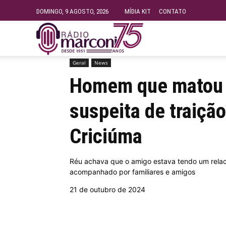
DOMINGO, 9 AGOSTO, 2026
MÍDIA KIT
CONTATO
Rádio
Geral
News
Início
Geral
Homem que matou amigo a facadas po
Fundação
Homem que matou 
suspeita de traiçã
Marconi
Criciúma
–
Réu achava que o amigo estava tendo um rela
acompanhado por familiares e amigos
FM
21 de outubro de 2024
99.9