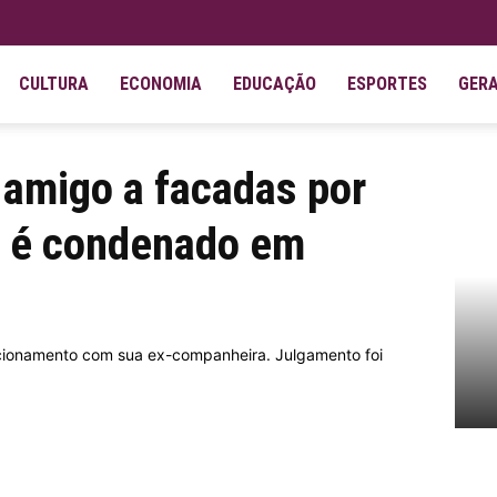
CULTURA
ECONOMIA
EDUCAÇÃO
ESPORTES
GER
r suspeita de traição é condenado...
amigo a facadas por
o é condenado em
cionamento com sua ex-companheira. Julgamento foi