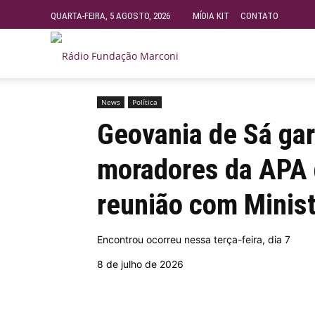
QUARTA-FEIRA, 5 AGOSTO, 2026
MÍDIA KIT
CONTATO
Rádio
Início
News
Geovania de Sá garante avanços para
Fundação
News
Política
Geovania de Sá ga
Marconi
moradores da APA 
reunião com Minis
–
Encontrou ocorreu nessa terça-feira, dia 7
FM
8 de julho de 2026
99.9