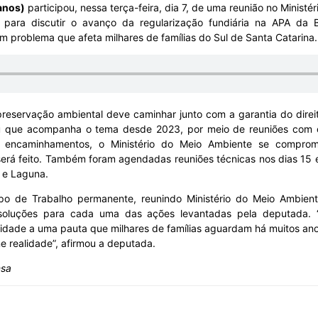
anos)
participou, nessa terça-feira, dia 7, de uma reunião no Minist
para discutir o avanço da regularização fundiária na APA da 
 problema que afeta milhares de famílias do Sul de Santa Catarina.
preservação ambiental deve caminhar junto com a garantia do direit
u que acompanha o tema desde 2023, por meio de reuniões com ór
 encaminhamentos, o Ministério do Meio Ambiente se comprom
erá feito. Também foram agendadas reuniões técnicas nos dias 15 e
a e Laguna.
 de Trabalho permanente, reunindo Ministério do Meio Ambiente,
 soluções para cada uma das ações levantadas pela deputada. “
ridade a uma pauta que milhares de famílias aguardam há muitos 
e realidade”, afirmou a deputada.
nsa