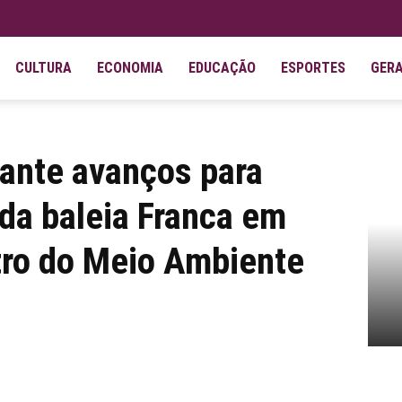
CULTURA
ECONOMIA
EDUCAÇÃO
ESPORTES
GER
 moradores da APA da baleia Franca...
rante avanços para
da baleia Franca em
tro do Meio Ambiente