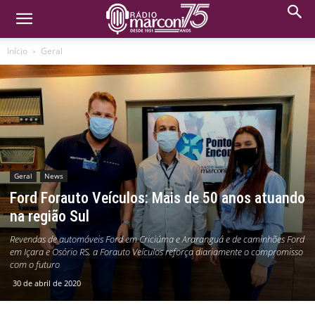
Início
Geral
Geral
News
Ford Forauto Veículos: Mais de 50 anos atuando
na região Sul
Revendas de automóveis Ford em Criciúma e Araranguá e de caminhões Ford
em Içara e Osório RS, a Forauto Veículos reforça diariamente o compromisso
com o futuro
30 de abril de 2020