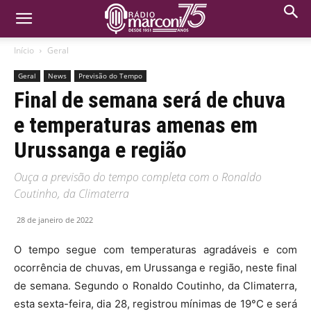
Início
Geral
Geral
News
Previsão do Tempo
Final de semana será de chuva
e temperaturas amenas em
Urussanga e região
Ouça a previsão do tempo completa com o Ronaldo
Coutinho, da Climaterra
28 de janeiro de 2022
O tempo segue com temperaturas agradáveis e com
ocorrência de chuvas, em Urussanga e região, neste final
de semana. Segundo o Ronaldo Coutinho, da Climaterra,
esta sexta-feira, dia 28, registrou mínimas de 19°C e será