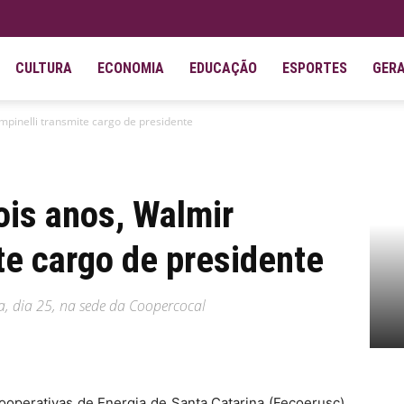
CULTURA
ECONOMIA
EDUCAÇÃO
ESPORTES
GER
mpinelli transmite cargo de presidente
ois anos, Walmir
te cargo de presidente
ra, dia 25, na sede da Coopercocal
ooperativas de Energia de Santa Catarina (Fecoerusc),