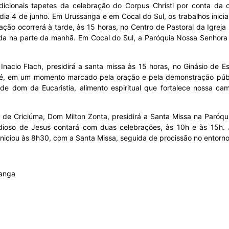
ionais tapetes da celebração do Corpus Christi por conta da chu
 dia 4 de junho. Em Urussanga e em Cocal do Sul, os trabalhos ini
ção ocorrerá à tarde, às 15 horas, no Centro de Pastoral da Igrej
izada na parte da manhã. Em Cocal do Sul, a Paróquia Nossa Senhora
nacio Flach, presidirá a santa missa às 15 horas, no Ginásio de E
sé, em um momento marcado pela oração e pela demonstração públi
ande dom da Eucaristia, alimento espiritual que fortalece nossa 
de Criciúma, Dom Milton Zonta, presidirá a Santa Missa na Paróqui
ordioso de Jesus contará com duas celebrações, às 10h e às 15h.
iciou às 8h30, com a Santa Missa, seguida de procissão no entorno
sanga