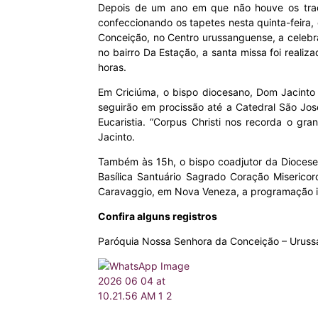
Depois de um ano em que não houve os tradic
confeccionando os tapetes nesta quinta-feira,
MHZ
Conceição, no Centro urussanguense, a celebra
no bairro Da Estação, a santa missa foi real
horas.
Em Criciúma, o bispo diocesano, Dom Jacinto I
seguirão em procissão até a Catedral São Jo
Eucaristia. “Corpus Christi nos recorda o gr
Jacinto.
Também às 15h, o bispo coadjutor da Diocese 
Basílica Santuário Sagrado Coração Miseric
Caravaggio, em Nova Veneza, a programação in
Confira alguns registros
Paróquia Nossa Senhora da Conceição – Urus