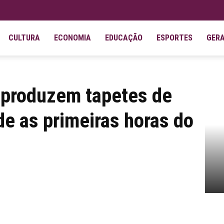
CULTURA
ECONOMIA
EDUCAÇÃO
ESPORTES
GER
petes de Corpus Christi desde as primeiras...
is produzem tapetes de
de as primeiras horas do