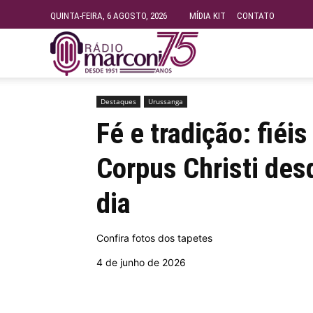
QUINTA-FEIRA, 6 AGOSTO, 2026
MÍDIA KIT
CONTATO
Rádio
Início
Destaques
Fé e tradição: fiéis produzem ta
Fundação
Destaques
Urussanga
Fé e tradição: fié
Marconi
Corpus Christi des
dia
–
Confira fotos dos tapetes
FM
4 de junho de 2026
99.9