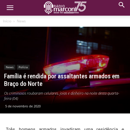
Início
News
News
Polícia
Família é rendida por assaltantes armados em
Braço do Norte
Os criminosos roubaram celulares, joias e dinheiro na noite desta quarta-
feira (04)
5 de novembro de 2020
Três homens armados invadiram uma residência e