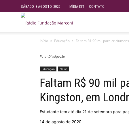
SÁBADO, 8 AGOSTO, 2026
MÍDIA KIT
CONTATO
Rádio
Início
Educação
Faltam R$ 90 mil para criciumens
Fundação
Foto: Divulgação
Marconi
Educação
News
Faltam R$ 90 mil p
–
Kingston, em Lond
FM
Estudante tem até dia 21 de setembro para pag
14 de agosto de 2020
99.9