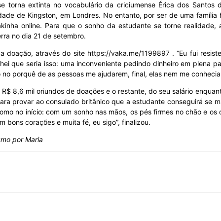
se torna extinta no vocabulário da criciumense Érica dos Santos 
dade de Kingston, em Londres. No entanto, por ser de uma família h
akinha online. Para que o sonho da estudante se torne realidade,
erra no dia 21 de setembro.
a doação, através do site https://vaka.me/1199897 . “Eu fui resis
hei que seria isso: uma inconveniente pedindo dinheiro em plena pa
o no porquê de as pessoas me ajudarem, final, elas nem me conheci
R$ 8,6 mil oriundos de doações e o restante, do seu salário enquant
ara provar ao consulado britânico que a estudante conseguirá se m
omo no início: com um sonho nas mãos, os pés firmes no chão e os ol
 bons corações e muita fé, eu sigo”, finalizou.
smo por Maria