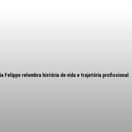
 Felippe relembra história de vida e trajetória profissional