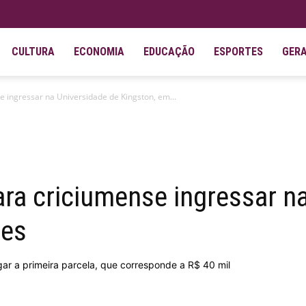
CULTURA
ECONOMIA
EDUCAÇÃO
ESPORTES
GER
e ingressar na Universidade de Kingston, em...
ara criciumense ingressar n
res
ar a primeira parcela, que corresponde a R$ 40 mil