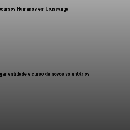
 Recursos Humanos em Urussanga
ar entidade e curso de novos voluntários