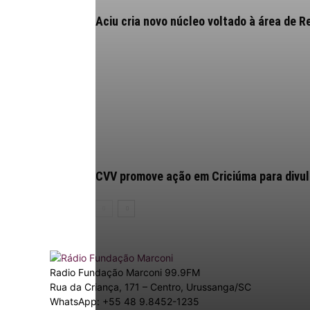
Aciu cria novo núcleo voltado à área de
CVV promove ação em Criciúma para divulg
Radio Fundação Marconi 99.9FM
Rua da Criança, 171 – Centro, Urussanga/SC
WhatsApp: +55 48 9.8452-1235