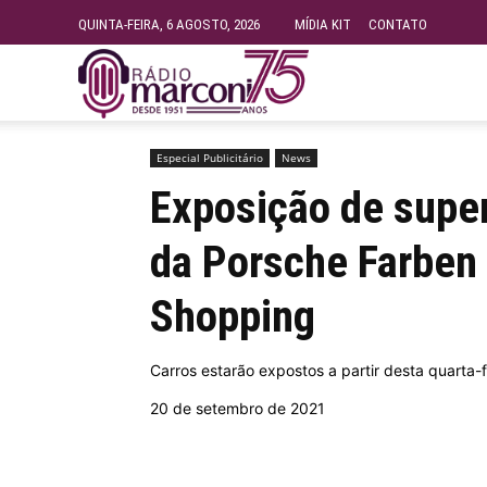
QUINTA-FEIRA, 6 AGOSTO, 2026
MÍDIA KIT
CONTATO
Rádio
Início
Especial Publicitário
Exposição de superespo
Fundação
Especial Publicitário
News
Exposição de super
Marconi
da Porsche Farben
Shopping
–
Carros estarão expostos a partir desta quarta-f
FM
20 de setembro de 2021
99.9