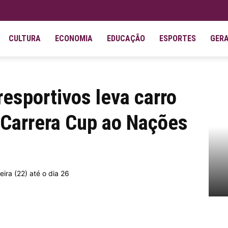
CULTURA
ECONOMIA
EDUCAÇÃO
ESPORTES
GER
rtivos leva carro da Porsche Farben Carrera Cup ao Nações...
esportivos leva carro
 Carrera Cup ao Nações
eira (22) até o dia 26