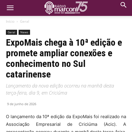
Início
Geral
Geral
News
ExpoMais chega à 10ª edição e
promete ampliar conexões e
conhecimento no Sul
catarinense
Lançamento da nova edição ocorreu na manhã desta
terça-feira, dia 9, em Criciúma
9 de junho de 2026
O lançamento da 10ª edição da ExpoMais foi realizado na
Associação Empresarial de Criciúma (Acic). A
apresentação ocorreu durante a manhã desta terça-feira,