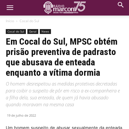
Início
Cocal do Sul
Cocal do Sul
Geral
News
Em Cocal do Sul, MPSC obtém
prisão preventiva de padrasto
que abusava de enteada
enquanto a vítima dormia
O homem desrespeitou as medidas protetivas decretadas
para coibir o suspeito de pôr em risco a ex-companheira e
a filha dela, sua enteada, de quem já havia abusado
quando moravam na mesma casa
19 de julho de 2022
Um homem suspeito de abusar sexualmente da enteada,