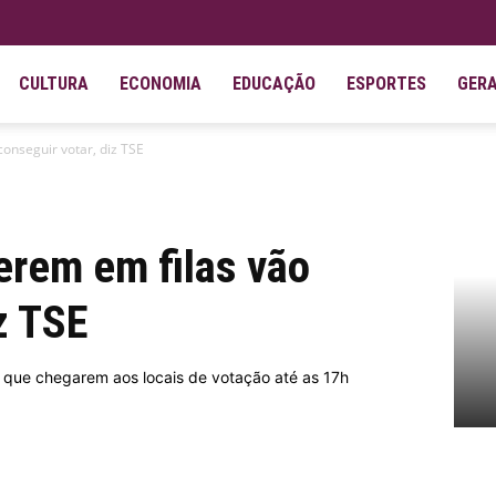
CULTURA
ECONOMIA
EDUCAÇÃO
ESPORTES
GER
conseguir votar, diz TSE
verem em filas vão
z TSE
es que chegarem aos locais de votação até as 17h