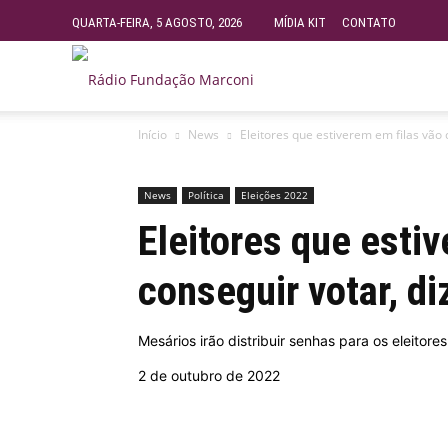
QUARTA-FEIRA, 5 AGOSTO, 2026
MÍDIA KIT
CONTATO
Rádio
Início
News
Eleitores que estiverem em filas vão 
Fundação
News
Política
Eleições 2022
Marconi
Eleitores que esti
conseguir votar, di
–
Mesários irão distribuir senhas para os eleitor
FM
2 de outubro de 2022
99.9