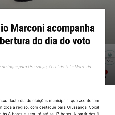
dio Marconi acompanha
bertura do dia do voto
m destaque para Urussanga, Cocal do Sul e Morro da
atos deste dia de eleições municipais, que acontecem
em toda a região, com destaque para Urussanga, Cocal
 às 8 horas e seguirá até as 17 horas. A partir das 9