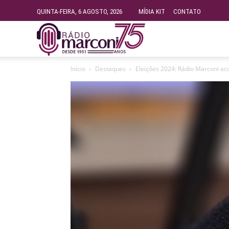
QUINTA-FEIRA, 6 AGOSTO, 2026
MÍDIA KIT
CONTATO
Rádio
Início
Destaques
Eleições 2024: Rádio Marconi ac
Fundação
Marconi
–
FM
99.9