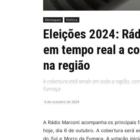
Destaques
Política
Eleições 2024: Rá
em tempo real a co
na região
A cobertura está sendo em toda a região, co
Fumaça
6 de outubro de 2024
A Rádio Marconi acompanha os principais f
hoje, dia 6 de outubro. A cobertura será 
do Sul e Morro da Fumaça. A votação inicia