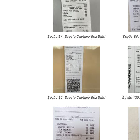
Seção 84, Escola Caetano Bez Batti
Seção 85, 
Seção 83, Escola Caetano Bez Batti
Seção 129,