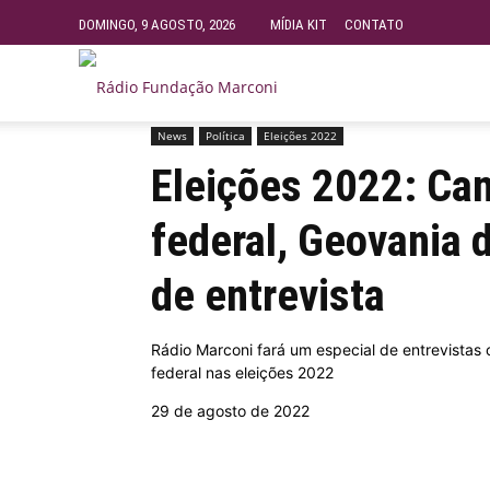
DOMINGO, 9 AGOSTO, 2026
MÍDIA KIT
CONTATO
Rádio
News
Política
Eleições 2022
Início
News
Eleições 2022: Candidata a deputada f
Fundação
Eleições 2022: Ca
federal, Geovania 
Marconi
de entrevista
–
Rádio Marconi fará um especial de entrevistas 
federal nas eleições 2022
FM
29 de agosto de 2022
99.9