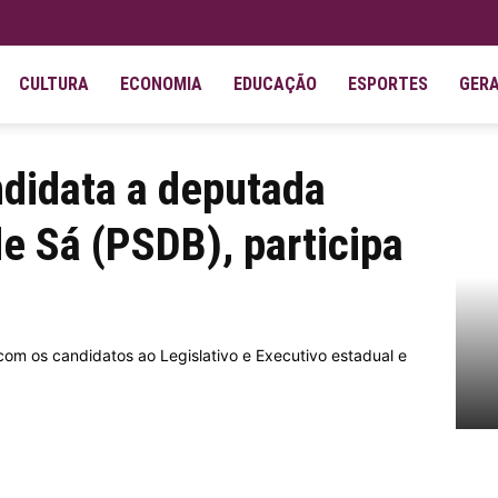
CULTURA
ECONOMIA
EDUCAÇÃO
ESPORTES
GER
ederal, Geovania de Sá (PSDB), participa de...
ndidata a deputada
de Sá (PSDB), participa
com os candidatos ao Legislativo e Executivo estadual e