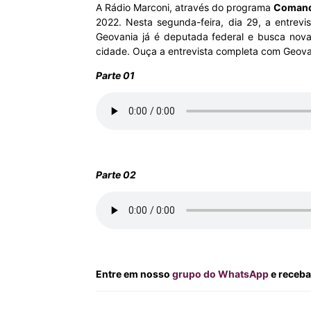
A Rádio Marconi, através do programa
Comand
2022. Nesta segunda-feira, dia 29, a entrevi
MHZ
Geovania já é deputada federal e busca novam
cidade. Ouça a entrevista completa com Geova
Parte 01
Parte 02
Entre em nosso
grupo do WhatsApp
e receba