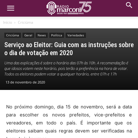
Início
Criciúma
Criciúma
Geral
News
Política
Variedades
Serviço ao Eleitor: Guia com as instruções sobre
o dia de votação em 2020
Uma das explicações é sobre o horário das 07h às 10h. A recomendação é
que idosos votem neste horário, pois terão a preferência na hora de votar.
Todos os eleitores podem votar a qualquer horário, entre 07h e 17h
13 de novembro de 2020
No próximo domingo, dia 15 de novembro, será a data
para escolher os novos prefeitos, vice-prefeitos e
vereadores, em todo o país. É importante que os
eleitores saibam quais regras devem ser verificadas na