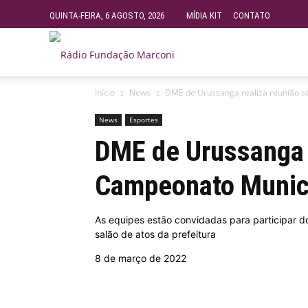
QUINTA-FEIRA, 6 AGOSTO, 2026
MÍDIA KIT
CONTATO
Rádio
Início
News
DME de Urussanga realiza reunião s
Fundação
News
Esportes
DME de Urussanga 
Marconi
Campeonato Munici
–
As equipes estão convidadas para participar do
salão de atos da prefeitura
FM
8 de março de 2022
99.9