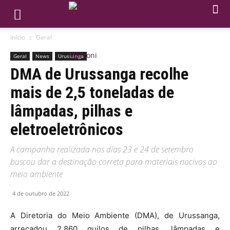
Início
Geral
Geral
News
Urussanga
DMA de Urussanga recolhe
mais de 2,5 toneladas de
lâmpadas, pilhas e
eletroeletrônicos
A campanha realizada nos dias 23 e 24 de setembro
buscou dar a destinação correta para materiais nocivos ao
meio ambiente
4 de outubro de 2022
A Diretoria do Meio Ambiente (DMA), de Urussanga,
arrecadou 2.860 quilos de pilhas, lâmpadas e