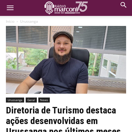
Início
Urussanga
Urussanga
Geral
News
Diretoria de Turismo destaca
ações desenvolvidas em
Urussanga nos últimos meses