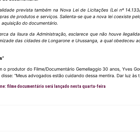
dade prevista também na Nova Lei de Licitações (Lei nº 14.133/21)
ras de produtos e serviços. Salienta-se que a nova lei coexiste pe
a aquisição do documentário.
erca da lisura da Administração, esclarece que não houve ilegalid
izade das cidades de Longarone e Urussanga, a qual obedeceu aos t
s”
o produtor do Filme/Documentário Gemellaggio 30 anos, Yves Goular
disse: “Meus advogados estão cuidando dessa mentira. Dar luz às t
e: filme documentário será lançado nesta quarta-feira