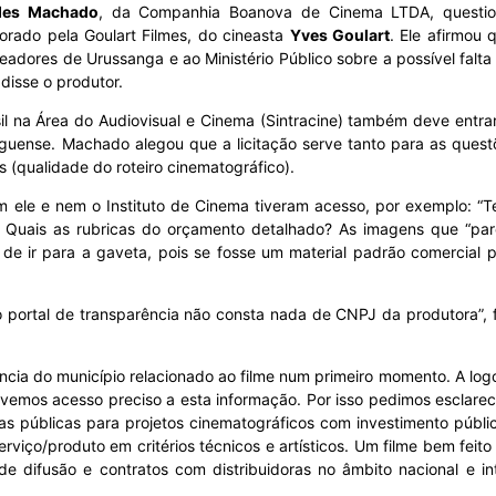
ndes Machado
, da Companhia Boanova de Cinema LTDA, questio
borado pela Goulart Filmes, do cineasta
Yves Goulart
. Ele afirmou 
dores de Urussanga e ao Ministério Público sobre a possível falta 
 disse o produtor.
asil na Área do Audiovisual e Cinema (Sintracine) também deve entra
anguense. Machado alegou que a licitação serve tanto para as quest
cos (qualidade do roteiro cinematográfico).
m ele e nem o Instituto de Cinema tiveram acesso, por exemplo: “
? Quais as rubricas do orçamento detalhado? As imagens que “pa
 de ir para a gaveta, pois se fosse um material padrão comercial pod
No portal de transparência não consta nada de CNPJ da produtora”, f
ia do município relacionado ao filme num primeiro momento. A logo d
ivemos acesso preciso a esta informação. Por isso pedimos esclarec
 públicas para projetos cinematográficos com investimento públic
rviço/produto em critérios técnicos e artísticos. Um filme bem fei
 de difusão e contratos com distribuidoras no âmbito nacional e i