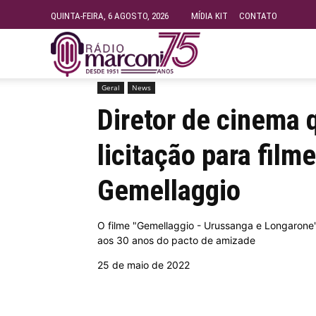
QUINTA-FEIRA, 6 AGOSTO, 2026
MÍDIA KIT
CONTATO
Rádio
Geral
News
Início
Geral
Diretor de cinema questiona falta de
Fundação
Diretor de cinema 
licitação para fil
Marconi
Gemellaggio
–
O filme "Gemellaggio - Urussanga e Longarone"
aos 30 anos do pacto de amizade
FM
25 de maio de 2022
99.9