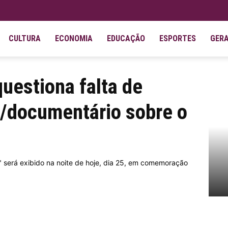
CULTURA
ECONOMIA
EDUCAÇÃO
ESPORTES
GER
 licitação para filme/documentário sobre o Gemellaggio
questiona falta de
me/documentário sobre o
 será exibido na noite de hoje, dia 25, em comemoração