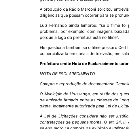
A produção da Rádio Marconi solicitou entrevis
diligências que possam ocorrer para se pronunc
Luiz Fernando ainda lembrou: “se o filme foi
problema, por exemplo, com imagens baixadas 
porque a logo da prefeitura está no filme”.
Ele questiona também se o filme possui o Cert
comercializada em canais de televisão, em sal
Prefeitura emite Nota de Esclarecimento sobr
NOTA DE ESCLARECIMENTO
Compra e reprodução do documentário Gemell
O Município de Urussanga, em razão dos ques
de amizade firmado entre as cidades de Longa
direta, legalmente autorizada pela Lei de Licit
A Lei de Licitações considera não ser justifi
contratações de pequena monta. O art. 24, II,
se enquadrou a compra da exibição e utilizaçã