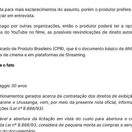
ta para mais esclarecimentos do assunto, porém o produtor prefere 
iar em entrevista.
 pago por outras organizações, então o produtor poderá ter a op
do YouTube no filme, as possíveis reivindicações de direito autora
ificado de Produto Brasileiro (CPB), que é o documento básico da AN
as de cinema e em plataformas de Streaming.
e o fato
aggio 30 anos
tionamentos gerados acerca da contratação dos direitos de exibiç
rone e Urussanga, vem, por meio da presente nota oficial, infor
ações (Lei nº 8.666/93).
cável a abertura da licitação em vista do custo para abertura e c
 da Lei nº 8.666/93, considera de pequena monta as compras e serviç
o do documentário.