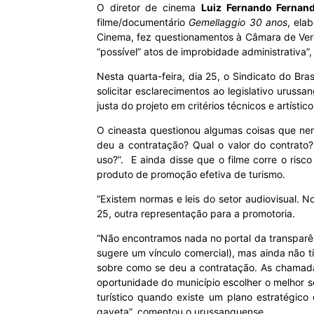
O diretor de cinema
Luiz Fernando Ferna
filme/documentário
Gemellaggio 30 anos
, ela
MHZ
Cinema, fez questionamentos à Câmara de Verea
“possível” atos de improbidade administrativa”,
Nesta quarta-feira, dia 25, o Sindicato do Br
solicitar esclarecimentos ao legislativo uruss
justa do projeto em critérios técnicos e artísti
O cineasta questionou algumas coisas que ne
deu a contratação? Qual o valor do contrato
uso?”. E ainda disse que o filme corre o risco
produto de promoção efetiva de turismo.
“Existem normas e leis do setor audiovisual. 
25, outra representação para a promotoria.
“Não encontramos nada no portal da transparênc
sugere um vínculo comercial), mas ainda não t
sobre como se deu a contratação. As chamadas
oportunidade do município escolher o melhor se
turístico quando existe um plano estratégico
gaveta”, comentou o urussanguense.