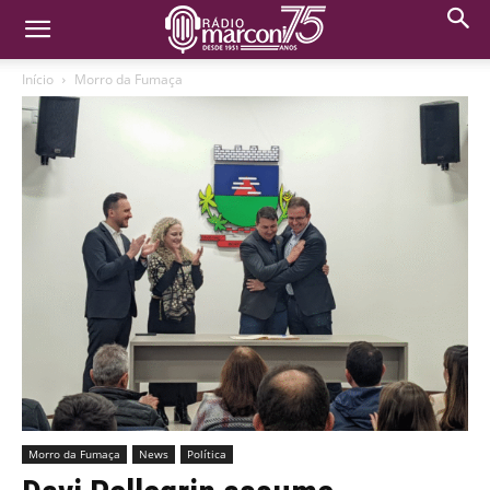
Início
Morro da Fumaça
Morro da Fumaça
News
Política