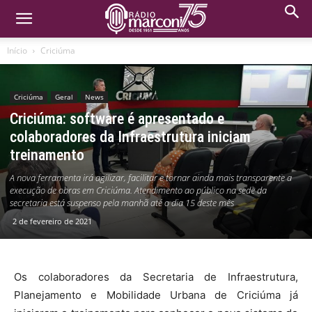
Início
Criciúma
Criciúma
Geral
News
Criciúma: software é apresentado e
colaboradores da Infraestrutura iniciam
treinamento
A nova ferramenta irá agilizar, facilitar e tornar ainda mais transparente a
execução de obras em Criciúma. Atendimento ao público na sede da
secretaria está suspenso pela manhã até o dia 15 deste mês
2 de fevereiro de 2021
Os colaboradores da Secretaria de Infraestrutura,
Planejamento e Mobilidade Urbana de Criciúma já