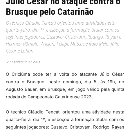
Júlio César no ataque contra o
Brusque pelo Catarinão
O técnico Cláudio Tencati orientou uma atividade nesta
quarta-feira, dia 1º, e esboçou a formação titular com os
seguintes jogadores: Gustavo; Cristovam, Rodrigo, Rayan e
Hermes; Rômulo, Arilson, Fellipe Mateus e Ítalo Melo; Júlio
César e Lohan
2 de fevereiro de 2023
O Criciúma pode ter a volta do atacante Júlio César
contra o Brusque, neste domingo, dia 5, às 19h, no
Augusto Bauer, em Brusque, em jogo válido pela quinta
rodada do Campeonato Catarinense 2023.
O técnico Cláudio Tencati orientou uma atividade nesta
quarta-feira, dia 1º, e esboçou a formação titular com os
seguintes jogadores: Gustavo; Cristovam, Rodrigo, Rayan