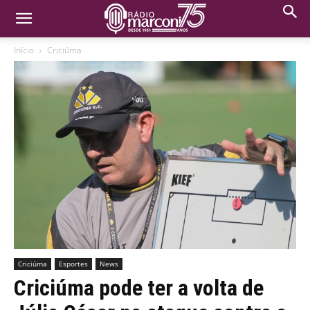
Início
Criciúma
Criciúma
Esportes
News
Criciúma pode ter a volta de