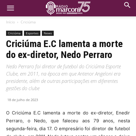
Início
Criciúma
Criciúma
Esportes
News
Criciúma E.C lamenta a morte
do ex-diretor, Nedo Perraro
Nedo Perraro foi diretor de futebol do Criciúma Esporte
Clube, em 2011, na época em que Antenor Angeloni era
presidente, além de outras participações em diferentes
gestões do clube
18 de julho de 2023
O Criciúma E.C lamenta a morte do ex-diretor, Enedir
Perraro, o Nedo, que faleceu aos 79 anos, nesta
segunda-feira, dia 17. O empresário foi diretor de futebol