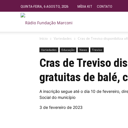
QUINTA-FEIRA, 6 AGOSTO, 2026
MÍDIA KIT
CONTATO
Rádio
Início
Variedades
Cras de Treviso disponibiliza of
Fundação
Variedades
Educação
News
Treviso
Cras de Treviso dis
Marconi
gratuitas de balé, 
–
A inscrição segue até o dia 10 de fevereiro, d
Social do município
FM
3 de fevereiro de 2023
99.9