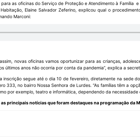
s para as oficinas do Serviço de Proteção e Atendimento à Família e
e Habitação, Elaine Salvador Zeferino, explicou qual o procedimento
omando Marconi:
sim, novas oficinas vamos oportunizar para as crianças, adolesc
 últimos anos não ocorria por conta da pandemia”, explica a secret
 a inscrição segue até o dia 10 de fevereiro, diretamente na sede d
ro 333, no bairro Nossa Senhora de Lurdes. “As famílias têm a opção
como por exemplo, teatro e informática, dependendo da necessidade d
 as principais notícias que foram destaques na programação da 