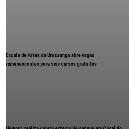
Escola de Artes de Urussanga abre vagas
remanescentes para seis cursos gratuitos
Hemosc realiza coleta externa de sangue em Cocal do