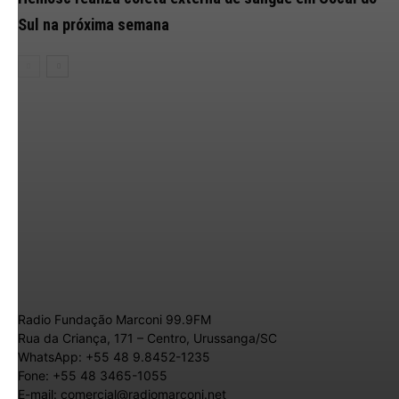
Sul na próxima semana
Radio Fundação Marconi 99.9FM
Rua da Criança, 171 – Centro, Urussanga/SC
WhatsApp: +55 48 9.8452-1235
Fone: +55 48 3465-1055
E-mail: comercial@radiomarconi.net