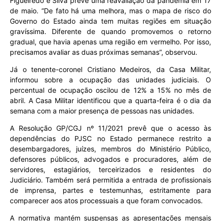
Figueiredo e Silva prevê uma reavaliação da pandemia em 17
de maio. “De fato há uma melhora, mas o mapa de risco do
Governo do Estado ainda tem muitas regiões em situação
gravíssima. Diferente de quando promovemos o retorno
gradual, que havia apenas uma região em vermelho. Por isso,
precisamos avaliar as duas próximas semanas”, observou.
Já o tenente-coronel Cristiano Medeiros, da Casa Militar,
informou sobre a ocupação das unidades judiciais. O
percentual de ocupação oscilou de 12% a 15% no mês de
abril. A Casa Militar identificou que a quarta-feira é o dia da
semana com a maior presença de pessoas nas unidades.
A Resolução GP/CGJ nº 11/2021 prevê que o acesso às
dependências do PJSC no Estado permanece restrito a
desembargadores, juízes, membros do Ministério Público,
defensores públicos, advogados e procuradores, além de
servidores, estagiários, terceirizados e residentes do
Judiciário. Também será permitida a entrada de profissionais
de imprensa, partes e testemunhas, estritamente para
comparecer aos atos processuais a que foram convocados.
A normativa mantém suspensas as apresentações mensais