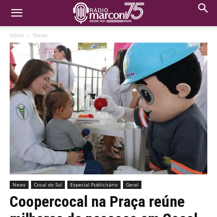
Início
News
News
Cocal do Sul
Especial Publicitário
Geral
Coopercocal na Praça reúne