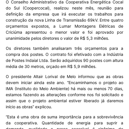
O Conselho Administrativo da Cooperativa Energética Cocal
do Sul (Coopercocal), realizou neste mês, reunião para
definição da empresa que irá executar os trabalhos para
construção da nova Linha de Transmissão 69kV. Entre quatro
orçamentos expostos, a Lumar Montagens Elétricas de
Criciúma apresentou o menor valor e foi aprovado por
unanimidade pelos diretores o valor de R$ 5,3 milhões.
Os diretores também analisaram três orçamentos para a
compra dos postes. O contrato foi efetivado com a Indústria
de Postes Indaial Ltda. Serão adquiridos 90 postes com altura
média de 30 metros, orçado em R$ 5,9 milhões.
O presidente Altair Lorival de Melo informou que as obras
devem iniciar ainda este ano. “Encaminhamos o projeto ao
IMA (Instituto do Meio Ambiente) há mais ou menos 70 dias,
estamos fazendo as alterações conforme nos foi solicitado e
assim que o projeto ambiental estiver liberado já daremos
início as obras” explicou.
“Esta é uma obra de suma importância para a sobrevivência
da cooperativa. Quantidade de energia para suprir a
demanda, qualidade e preço acessível é sinônimo de