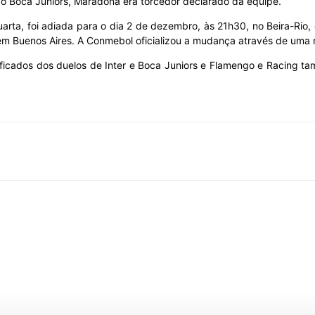
do Boca Juniors, Maradona era torcedor declarado da equipe.
uarta, foi adiada para o dia 2 de dezembro, às 21h30, no Beira-Rio,
 Buenos Aires. A Conmebol oficializou a mudança através de uma not
ssificados dos duelos de Inter e Boca Juniors e Flamengo e Racing 