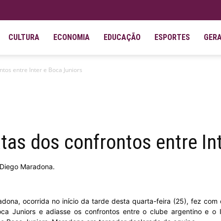
CULTURA
ECONOMIA
EDUCAÇÃO
ESPORTES
GER
tos entre Inter e Boca Juniors
tas dos confrontos entre In
 Diego Maradona.
ona, ocorrida no início da tarde desta quarta-feira (25), fez co
a Juniors e adiasse os confrontos entre o clube argentino e o In