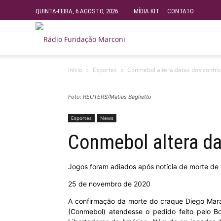
QUINTA-FEIRA, 6 AGOSTO, 2026
MÍDIA KIT
CONTATO
Rádio
Início
Esportes
Conmebol altera datas dos confron
Fundação
Foto: REUTERS/Matias Baglietto
Marconi
Esportes
News
Conmebol altera da
–
Jogos foram adiados após notícia de morte de
FM
25 de novembro de 2020
A confirmação da morte do craque Diego Marad
99.9
(Conmebol) atendesse o pedido feito pelo Boc