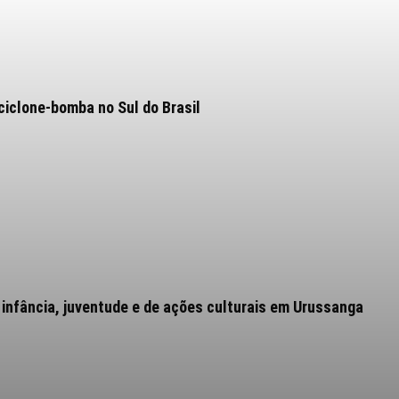
ciclone-bomba no Sul do Brasil
 infância, juventude e de ações culturais em Urussanga