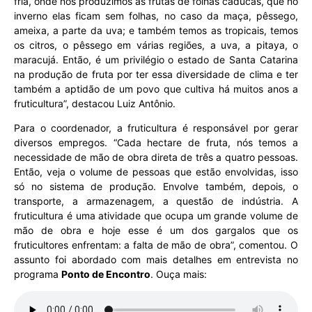
fria, onde nós produzimos as frutas de folhas caducas, que no
inverno elas ficam sem folhas, no caso da maça, pêssego,
ameixa, a parte da uva; e também temos as tropicais, temos
os citros, o pêssego em várias regiões, a uva, a pitaya, o
maracujá. Então, é um privilégio o estado de Santa Catarina
na produção de fruta por ter essa diversidade de clima e ter
também a aptidão de um povo que cultiva há muitos anos a
fruticultura”, destacou Luiz Antônio.
Para o coordenador, a fruticultura é responsável por gerar
diversos empregos. “Cada hectare de fruta, nós temos a
necessidade de mão de obra direta de três a quatro pessoas.
Então, veja o volume de pessoas que estão envolvidas, isso
só no sistema de produção. Envolve também, depois, o
transporte, a armazenagem, a questão de indústria. A
fruticultura é uma atividade que ocupa um grande volume de
mão de obra e hoje esse é um dos gargalos que os
fruticultores enfrentam: a falta de mão de obra”, comentou. O
assunto foi abordado com mais detalhes em entrevista no
programa
Ponto de Encontro
. Ouça mais: