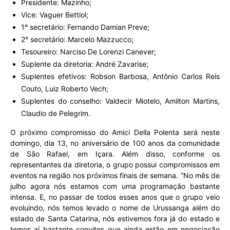
Presidente: Mazinho;
Vice: Vaguer Bettiol;
1° secretário: Fernando Damian Preve;
2° secretário: Marcelo Mazzucco;
Tesoureiro: Narciso De Lorenzi Canever;
Suplente da diretoria: André Zavarise;
Suplentes efetivos: Robson Barbosa, Antônio Carlos Reis
Couto, Luiz Roberto Vech;
Suplentes do conselho: Valdecir Miotelo, Amilton Martins,
Claudio de Pelegrim.
O próximo compromisso do Amici Della Polenta será neste
domingo, dia 13, no aniversário de 100 anos da comunidade
de São Rafael, em Içara. Além disso, conforme os
representantes da diretoria, o grupo possui compromissos em
eventos na região nos próximos finais de semana. “No mês de
julho agora nós estamos com uma programação bastante
intensa. E, no passar de todos esses anos que o grupo veio
evoluindo, nós temos levado o nome de Urussanga além do
estado de Santa Catarina, nós estivemos fora já do estado e
temos aí bastante convites que ainda estão em negociação