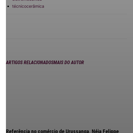
técnicocerâmica
ARTIGOS RELACIONADOS
MAIS DO AUTOR
Referência no comércio de Urussanga, Néia Felippe