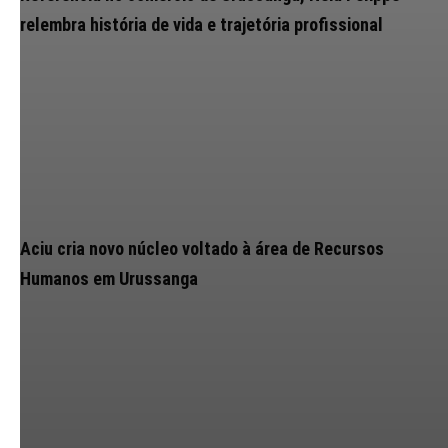
relembra história de vida e trajetória profissional
Aciu cria novo núcleo voltado à área de Recursos
Humanos em Urussanga