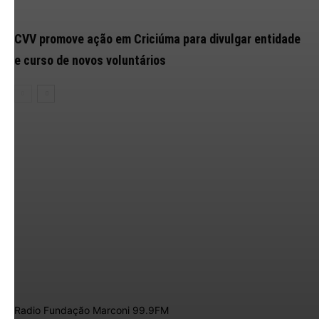
CVV promove ação em Criciúma para divulgar entidade
e curso de novos voluntários
Radio Fundação Marconi 99.9FM