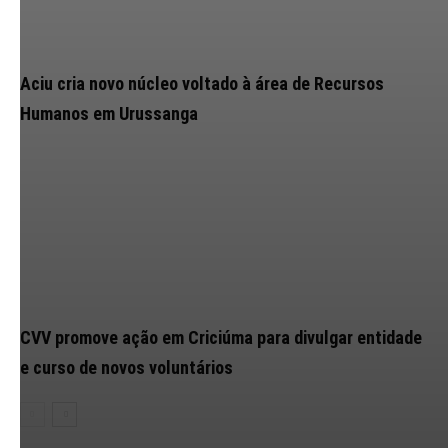
Aciu cria novo núcleo voltado à área de Recursos
Humanos em Urussanga
CVV promove ação em Criciúma para divulgar entidade
e curso de novos voluntários