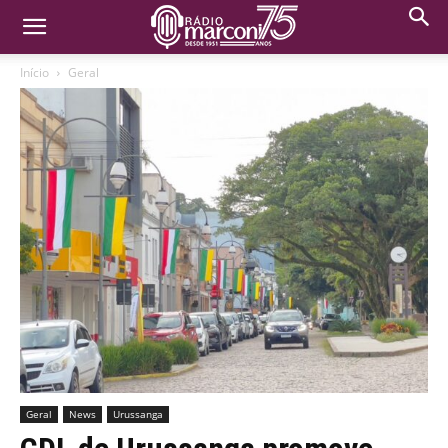
Início
Geral
Geral
News
Urussanga