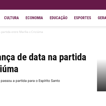
CULTURA
ECONOMIA
EDUCAÇÃO
ESPORTES
GER
partida entre Marília x Criciúma
nça de data na partida
ciúma
passou a partida para o Espírito Santo