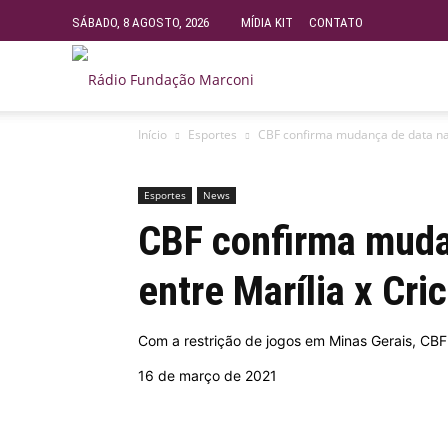
SÁBADO, 8 AGOSTO, 2026
MÍDIA KIT
CONTATO
Rádio
Início
Esportes
CBF confirma mudança de data na 
Fundação
Esportes
News
Marconi
CBF confirma muda
entre Marília x Cri
–
Com a restrição de jogos em Minas Gerais, CBF 
FM
16 de março de 2021
99.9