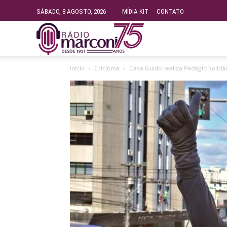
SÁBADO, 8 AGOSTO, 2026
MÍDIA KIT
CONTATO
Rádio
Início
Criciúma
Casa Guido realiza Pedágio Solid
Fundação
Marconi
–
FM
99.9