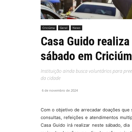
MHZ
Criciúma
Geral
News
Casa Guido realiza
sábado em Criciú
Instituição ainda busca voluntários para pre
da cidade
6 de novembro de 2024
Com o objetivo de arrecadar doações que 
consultas, refeições e atendimentos multi
Casa Guido irá realizar neste sábado, dia 