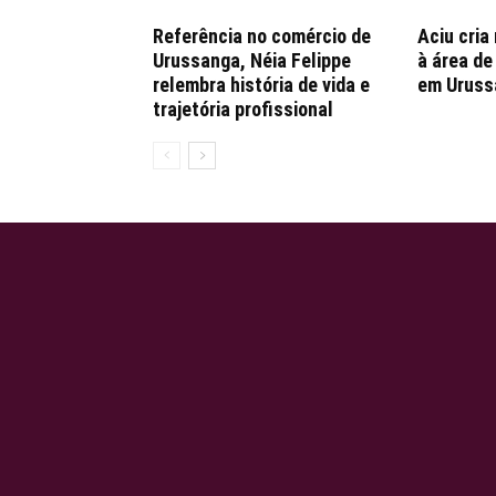
Referência no comércio de
Aciu cria
Urussanga, Néia Felippe
à área d
relembra história de vida e
em Uruss
trajetória profissional