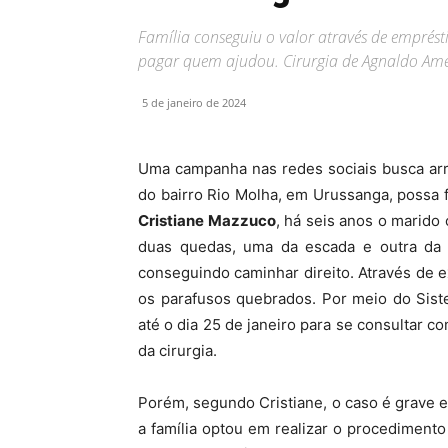
Família conseguiu o valor através de emprés
pagar quem ajudou. Cirurgia de Agnaldo Am
5 de janeiro de 2024
Uma campanha nas redes sociais busca ar
do bairro Rio Molha, em Urussanga, possa 
Cristiane Mazzuco
, há seis anos o marid
duas quedas, uma da escada e outra da 
conseguindo caminhar direito. Através de 
os parafusos quebrados. Por meio do Sist
até o dia 25 de janeiro para se consultar co
da cirurgia.
Porém, segundo Cristiane, o caso é grave e 
a família optou em realizar o procedimento