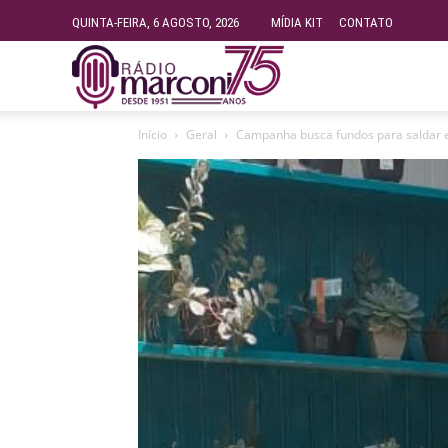
QUINTA-FEIRA, 6 AGOSTO, 2026
MÍDIA KIT
CONTATO
Rádio
Início
Geral
Campanha busca fundos para saldar 
Fundação
Marconi
–
FM
99.9