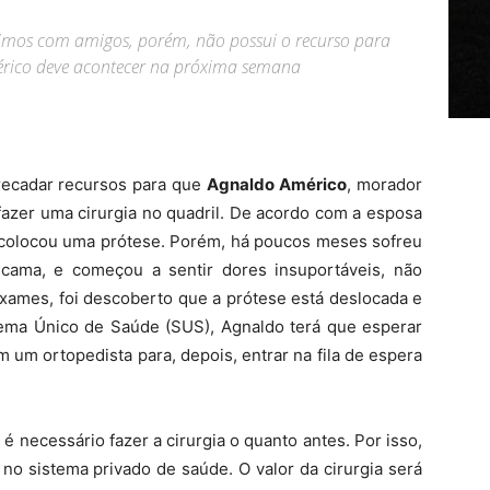
timos com amigos, porém, não possui o recurso para
érico deve acontecer na próxima semana
recadar recursos para que
Agnaldo Américo
, morador
fazer uma cirurgia no quadril. De acordo com a esposa
o colocou uma prótese. Porém, há poucos meses sofreu
cama, e começou a sentir dores insuportáveis, não
exames, foi descoberto que a prótese está deslocada e
ema Único de Saúde (SUS), Agnaldo terá que esperar
m um ortopedista para, depois, entrar na fila de espera
é necessário fazer a cirurgia o quanto antes. Por isso,
 no sistema privado de saúde. O valor da cirurgia será