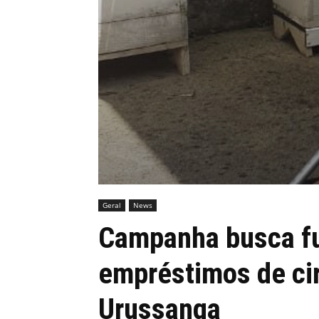
Geral
News
Campanha busca fu
empréstimos de cir
Urussanga