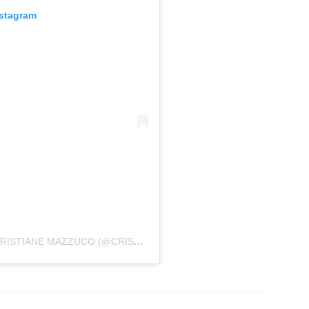
nstagram
UMA PUBLICAÇÃO COMPARTILHADA POR CRISTIANE MAZZUCO (@CRISTIANEMAZZUCO)