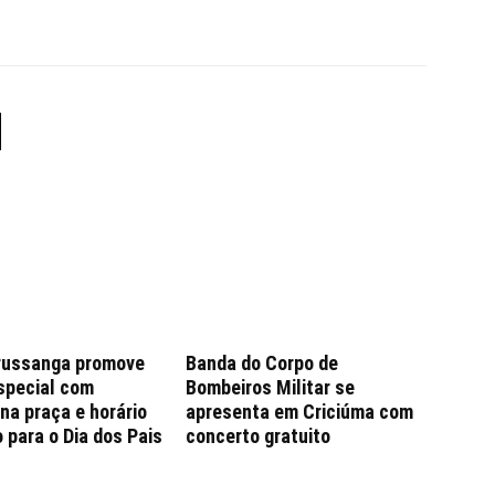
russanga promove
Banda do Corpo de
special com
Bombeiros Militar se
na praça e horário
apresenta em Criciúma com
 para o Dia dos Pais
concerto gratuito