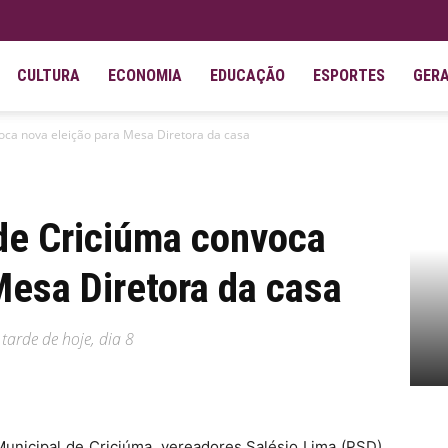
CULTURA
ECONOMIA
EDUCAÇÃO
ESPORTES
GER
ca nova eleição para Mesa Diretora da casa
de Criciúma convoca
Mesa Diretora da casa
tarde de hoje, dia 8
nicipal de Criciúma, vereadores Salésio Lima (PSD),