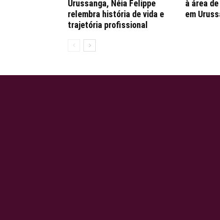
Urussanga, Néia Felippe
à área d
relembra história de vida e
em Uruss
trajetória profissional