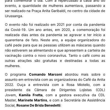
para comemorar o dia. Com a repercussão a cada ano do
evento, a quantidade de mulheres aumentava, passando a
ser realizado na Praça Anita Garibaldi, no centro da cidade de
Urussanga.
O evento não foi realizado em 2021 por conta da pandemia
da Covid-19. Um ano antes, em 2020, a comemoração foi
realizada dias antes da pandemia se agravar e ter início a
quarentena de fato. Neste ano, a equipe organizadora do
café pede para que as pessoas utilizem as máscaras quando
não estiverem se alimentando e que apresentem a carteira de
vacinação contra o novo coronavírus. Tanto o café como as
outras atrações são gratuitas e destinadas a todas as
mulheres.
O programa
Comando Marconi
abordou mais sobre o
assunto em entrevista com as organizadoras do Café da Anita
2022. Ouça a entrevista com a Rosa Miotello, com a
presidente da Câmara de Dirigentes Lojistas (CDL)
Jovem,
Kamila Fretta
, com a gestora executiva da CDL
Master,
Marinete Martins
, e com a Secretária de Assistência
Social,
Rosane De Brida Benedetti
: