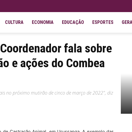
CULTURA
ECONOMIA
EDUCAÇÃO
ESPORTES
GER
sobre mutirão de castração e ações do Combea...
 Coordenador fala sobre
ção e ações do Combea
mais no próximo mutirão de cinco de março de 2022", diz
 de Castração Animal, em Urussanga. A exemplo das